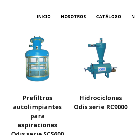
INICIO
NOSOTROS
CATÁLOGO
N
Prefiltros
Hidrociclones
autolimpiantes
Odis serie RC9000
para
aspiraciones
Odis serie SCS600