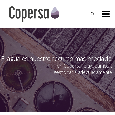
Skip
to
content
El agua es nuestro recurso más preciado
en Copersa le ayudamos a
gestionarla adecuadamente