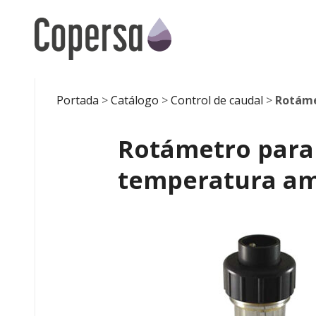
Skip
to
content
Portada
>
Catálogo
>
Control de caudal
>
Rotáme
Rotámetro para
temperatura a