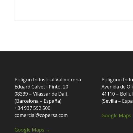
Polígon Industrial Vallmorena
Polígono Indu
Eduard Calvet i Pintó, 20
Avenida de Oli
08339 – Vilassar de Dalt
41110 – Bollul
(Barcelona – España)
(Sevilla – Esp
+34 937 592 500
comercial@copersa.com
Google Maps
Google Maps →